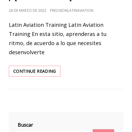
POSTED
26 DE MARZO DE 2022
PRECISIONLATINAVIATION
ON
Latin Aviation Training Latin Aviation
Training En esta sitio, aprenderas a tu
ritmo, de acuerdo a lo que necesites
desenvolverte
¡APRENDERAS
CONTINUE READING
ESTO
AQUI!
Buscar